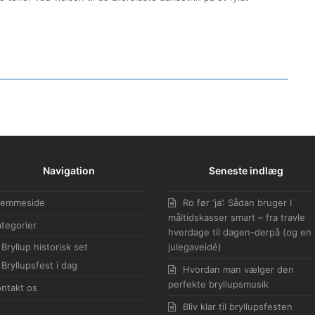
Navigation
Seneste indlæg
jemmeside
Ro før ‘ja’: Sådan bruger I
måltidskasser smart – fra travle
tegorier
hverdage til dagen-derpå (og en
Bryllup historisk set
julegaveidé)
Bryllupsfest i dag
Hvordan man vælger den
perfekte bryllupsmusik
ntakt os
Bliv klar til bryllupsfesten