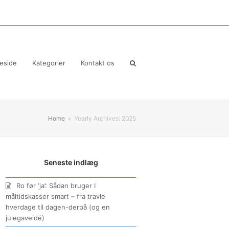
eside
Kategorier
Kontakt os
Home
»
Yearly Archives: 2025
Seneste indlæg
Ro før ‘ja’: Sådan bruger I
måltidskasser smart – fra travle
hverdage til dagen-derpå (og en
julegaveidé)