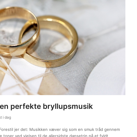
n perfekte bryllupsmusik
t i dag
. Forestil jer det: Musikken væver sig som en smuk tråd gennem
 toner ved vielsen til de allersidste dansetrin på et fyldt