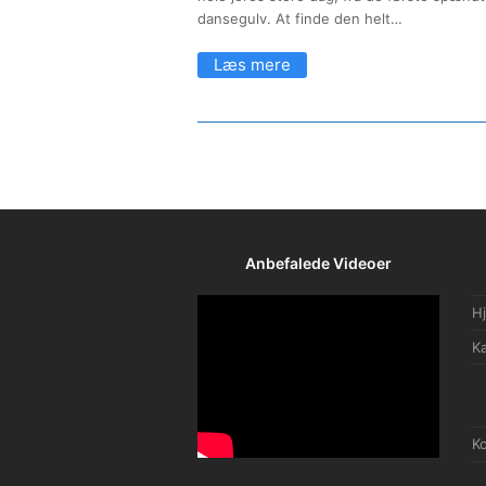
dansegulv. At finde den helt…
Anbefalede Videoer
H
Ka
Ko