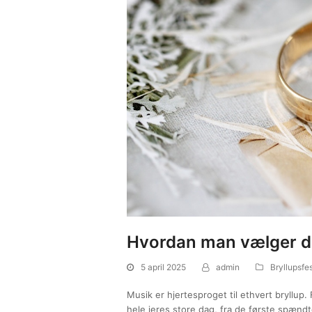
Hvordan man vælger de
5 april 2025
admin
Bryllupsfes
Musik er hjertesproget til ethvert bryllup
hele jeres store dag, fra de første spændte