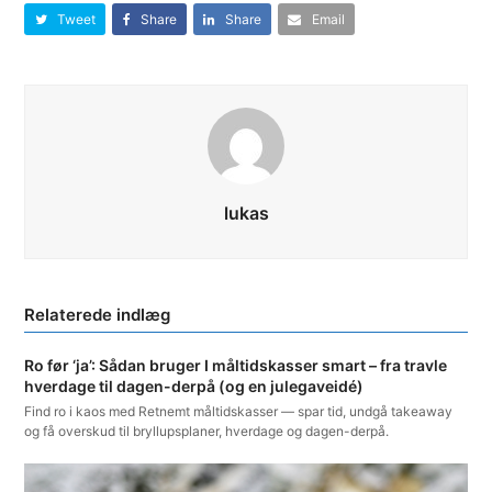
Tweet
Share
Share
Email
lukas
Ro før ‘ja’: Sådan bruger I måltidskasser smart – fra travle
hverdage til dagen-derpå (og en julegaveidé)
Find ro i kaos med Retnemt måltidskasser — spar tid, undgå takeaway
og få overskud til bryllupsplaner, hverdage og dagen-derpå.