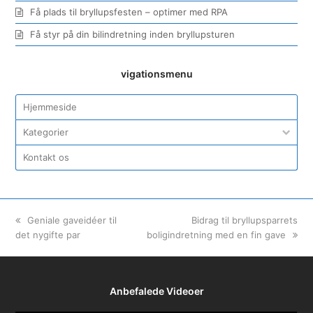
Få plads til bryllupsfesten – optimer med RPA
Få styr på din bilindretning inden bryllupsturen
vigationsmenu
Hjemmeside
Kategorier
Kontakt os
previous
Geniale gaveidéer til
next
Bidrag til bryllupsparrets
det nygifte par
post:
boligindretning med en fin gave
post:
Anbefalede Videoer