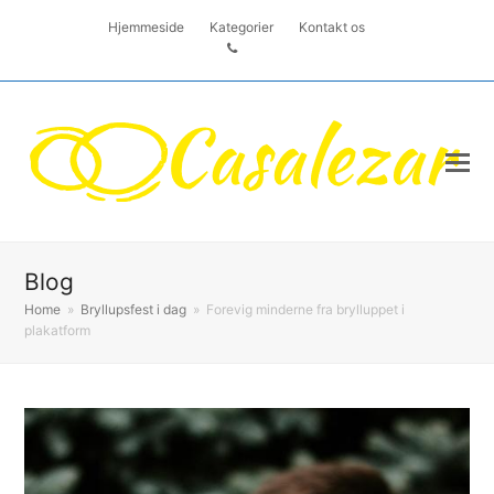
Hjemmeside
Kategorier
Kontakt os
Blog
Home
»
Bryllupsfest i dag
»
Forevig minderne fra brylluppet i
plakatform