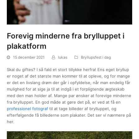
Forevig minderne fra brylluppet i
plakatform
15 december 2021
lukas
Bryllupsfest i dag
Skal du giftes? I så fald et stort tillykke herfra! Ens eget bryllup
er noget af det største man kommer til at opleve, og for mange
er det en livslang drøm der går i opfyldelse, når man endelig får
mulighed for at sige ja til at indgå i et forpligtende ægteskab
med den man holder af. Mange par ønsker at forevige minderne
fra brylluppet. En god måde at gøre det på, er ved at få en
professionel fotograf
til at tage billeder af brylluppet, og
efterfølgende få billederne som plakater. Det ser vi nærmere på
her.