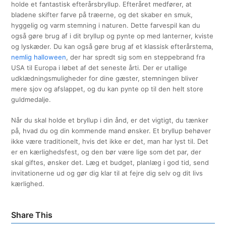
holde et fantastisk efterårsbryllup. Efteråret medfører, at
bladene skifter farve på træerne, og det skaber en smuk,
hyggelig og varm stemning i naturen. Dette farvespil kan du
også gøre brug af i dit bryllup og pynte op med lanterner, kviste
og lyskæder. Du kan også gøre brug af et klassisk efterårstema,
nemlig halloween
, der har spredt sig som en steppebrand fra
USA til Europa i løbet af det seneste årti. Der er utallige
udklædningsmuligheder for dine gæster, stemningen bliver
mere sjov og afslappet, og du kan pynte op til den helt store
guldmedalje.
Når du skal holde et bryllup i din ånd, er det vigtigt, du tænker
på, hvad du og din kommende mand ønsker. Et bryllup behøver
ikke være traditionelt, hvis det ikke er det, man har lyst til. Det
er en kærlighedsfest, og den bør være lige som det par, der
skal giftes, ønsker det. Læg et budget, planlæg i god tid, send
invitationerne ud og gør dig klar til at fejre dig selv og dit livs
kærlighed.
Share This