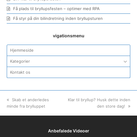
Få plads til bryllupsfesten – optimer med RPA
Få styr på din bilindretning inden bryllupsturen
vigationsmenu
Hjemmeside
Kategorier
Kontakt os
previous
Skab et anderledes
next
Klar til bryllup? Husk dette inden
minde fra brylluppet
post:
post:
den store dag!
Anbefalede Videoer