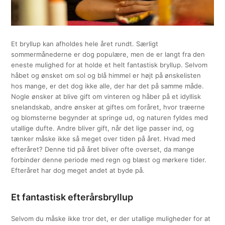
Et bryllup kan afholdes hele året rundt. Særligt
sommermånederne er dog populære, men de er langt fra den
eneste mulighed for at holde et helt fantastisk bryllup. Selvom
håbet og ønsket om sol og blå himmel er højt på ønskelisten
hos mange, er det dog ikke alle, der har det på samme måde.
Nogle ønsker at blive gift om vinteren og håber på et idyllisk
snelandskab, andre ønsker at giftes om foråret, hvor træerne
og blomsterne begynder at springe ud, og naturen fyldes med
utallige dufte. Andre bliver gift, når det lige passer ind, og
tænker måske ikke så meget over tiden på året. Hvad med
efteråret? Denne tid på året bliver ofte overset, da mange
forbinder denne periode med regn og blæst og mørkere tider.
Efteråret har dog meget andet at byde på.
Et fantastisk efterårsbryllup
Selvom du måske ikke tror det, er der utallige muligheder for at