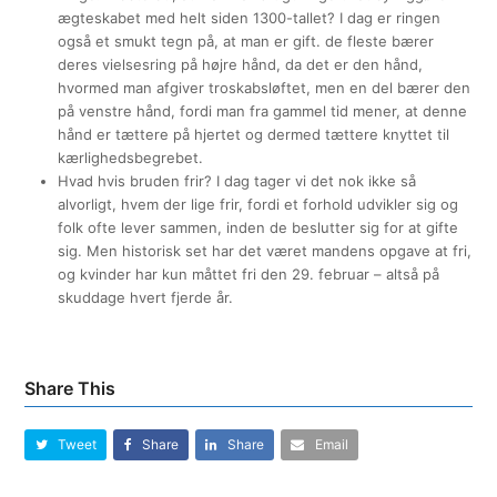
ægteskabet med helt siden 1300-tallet? I dag er ringen
også et smukt tegn på, at man er gift. de fleste bærer
deres vielsesring på højre hånd, da det er den hånd,
hvormed man afgiver troskabsløftet, men en del bærer den
på venstre hånd, fordi man fra gammel tid mener, at denne
hånd er tættere på hjertet og dermed tættere knyttet til
kærlighedsbegrebet.
Hvad hvis bruden frir? I dag tager vi det nok ikke så
alvorligt, hvem der lige frir, fordi et forhold udvikler sig og
folk ofte lever sammen, inden de beslutter sig for at gifte
sig. Men historisk set har det været mandens opgave at fri,
og kvinder har kun måttet fri den 29. februar – altså på
skuddage hvert fjerde år.
Share This
Tweet
Share
Share
Email