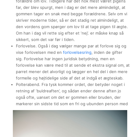
forældre om lov. Tidligere har det nok mest været pigens
far, der blev spurgt, men i dag er det mere almindeligt, at
gommen tager en snak med begge forældrene. Selv om vi
skriver moderne tider, så er det stadig ret almindeligt, at
den vordens gom spørger om lov til at tage pigen til ægte.
Om han i dag vil rette sig efter et ‘nej’. er måske knap så
sikkert, som det var før i tiden.
Forlovelse. Også i dag vælger mange par at forlove sig og
vise forlovelsen med en
forlovelsesring
, inden de gifter
sig. Forlovelse har ingen juridisk betydning, men en
forlovelse kan være med til at sende et ekstra signal om, at
parret mener det alvorligt og lægger en hel del i den mere
formelle og højtidelige side af det at indgå et ægteskab.
Polterabend. Fra tysk kommer ordet, der betyder noget i
retning af ‘buldreaften’, og sådan ender denne aften jo
også ofte, uanset om det er gommen eller bruden, der
markerer sin sidste
tid som en fri og ubunden person med